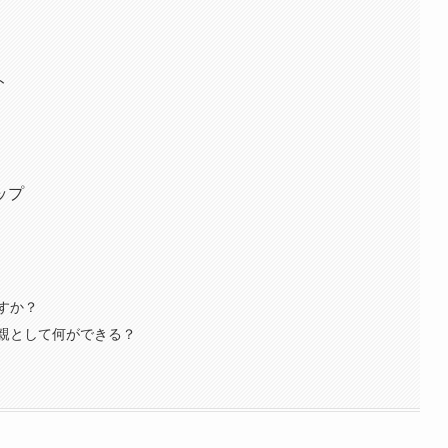
ト
ップ
すか？
親として何ができる？