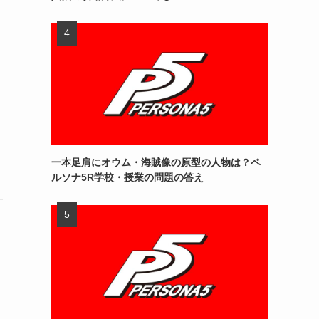
一本足肩にオウム・海賊像の原型の人物は？ペ
ルソナ5R学校・授業の問題の答え