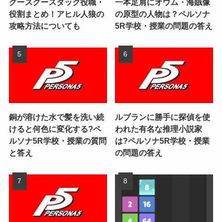
グースグースダック役職・
一本足肩にオウム・海賊像
役割まとめ！アヒル人狼の
の原型の人物は？ペルソナ
攻略方法についても
5R学校・授業の問題の答え
銅が溶けた水で髪を洗い続
ルブランに勝手に探偵を使
けると何色に変化する?ペ
われた有名な推理小説家
ルソナ5R学校・授業の質問
は?ペルソナ5R学校・授業
と答え
の問題の答え