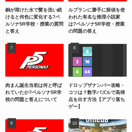
銅が溶けた水で髪を洗い続
ルブランに勝手に探偵を使
けると何色に変化する?ペ
われた有名な推理小説家
ルソナ5R学校・授業の質問
は?ペルソナ5R学校・授業
と答え
の問題の答え
肉まん誕生当初は何と呼ば
ドロップザナンバー攻略・
れていたか?ペルソナ5R学
コツは？数字パズルで高得
校の問題と答えについて
点を出す方法【アプリ落ち
ゲー】