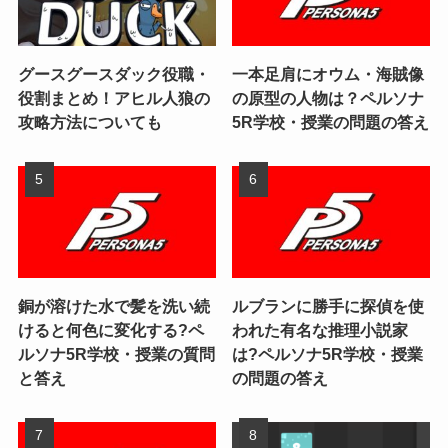
グースグースダック役職・
一本足肩にオウム・海賊像
役割まとめ！アヒル人狼の
の原型の人物は？ペルソナ
攻略方法についても
5R学校・授業の問題の答え
銅が溶けた水で髪を洗い続
ルブランに勝手に探偵を使
けると何色に変化する?ペ
われた有名な推理小説家
ルソナ5R学校・授業の質問
は?ペルソナ5R学校・授業
と答え
の問題の答え