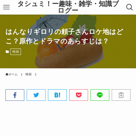
タシュミ！ー趣味・雑学・知識ブ
ログー
はんなりギロリの頼子さんロケ地はど
こ？原作とドラマのあらすじは？
映画
ホーム
映画