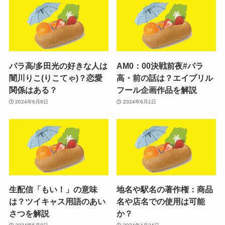
パラ高/多田光の好きな人は
AM0：00決戦前夜#パラ
闇川りこ(りこてゃ)？恋愛
高・前の話は？エイプリル
関係はある？
フール企画作品を解説
2024年6月8日
2024年6月1日
生配信「もい！」の意味
地名や駅名の著作権：商品
は？ツイキャス用語のあい
名や店名での使用は可能
さつを解説
か？