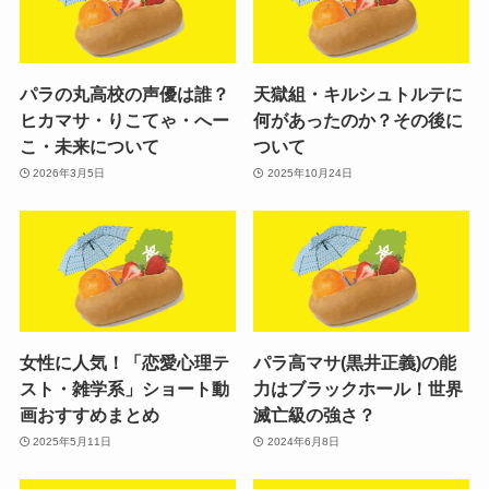
パラの丸高校の声優は誰？
天獄組・キルシュトルテに
ヒカマサ・りこてゃ・へー
何があったのか？その後に
こ・未来について
ついて
2026年3月5日
2025年10月24日
女性に人気！「恋愛心理テ
パラ高マサ(黒井正義)の能
スト・雑学系」ショート動
力はブラックホール！世界
画おすすめまとめ
滅亡級の強さ？
2025年5月11日
2024年6月8日