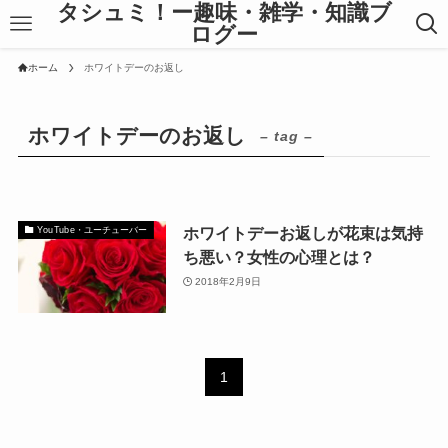
タシュミ！ー趣味・雑学・知識ブ
ログー
ホーム
ホワイトデーのお返し
ホワイトデーのお返し
– tag –
ホワイトデーお返しが花束は気持
YouTube・ユーチューバー
ち悪い？女性の心理とは？
2018年2月9日
1