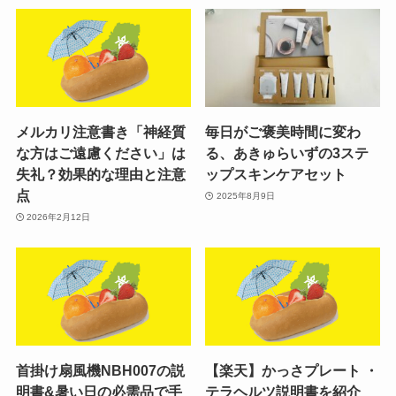
メルカリ注意書き「神経質
毎日がご褒美時間に変わ
な方はご遠慮ください」は
る、あきゅらいずの3ステ
失礼？効果的な理由と注意
ップスキンケアセット
点
2025年8月9日
2026年2月12日
首掛け扇風機NBH007の説
【楽天】かっさプレート ・
明書&暑い日の必需品で手
テラヘルツ説明書を紹介