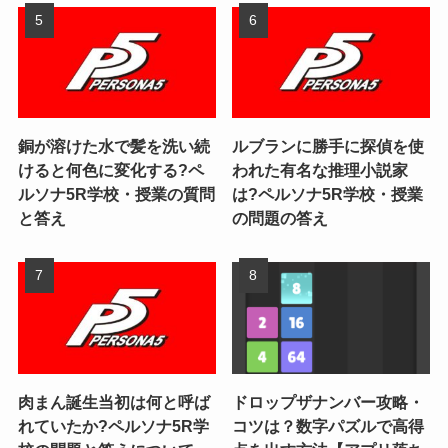
銅が溶けた水で髪を洗い続
ルブランに勝手に探偵を使
けると何色に変化する?ペ
われた有名な推理小説家
ルソナ5R学校・授業の質問
は?ペルソナ5R学校・授業
と答え
の問題の答え
肉まん誕生当初は何と呼ば
ドロップザナンバー攻略・
れていたか?ペルソナ5R学
コツは？数字パズルで高得