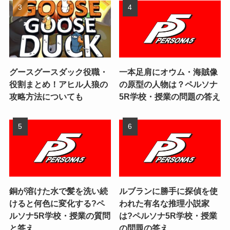
グースグースダック役職・
一本足肩にオウム・海賊像
役割まとめ！アヒル人狼の
の原型の人物は？ペルソナ
攻略方法についても
5R学校・授業の問題の答え
銅が溶けた水で髪を洗い続
ルブランに勝手に探偵を使
けると何色に変化する?ペ
われた有名な推理小説家
ルソナ5R学校・授業の質問
は?ペルソナ5R学校・授業
と答え
の問題の答え