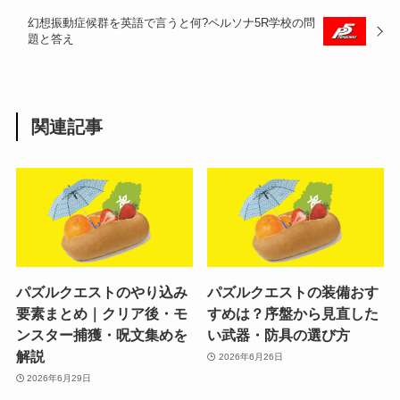
幻想振動症候群を英語で言うと何?ペルソナ5R学校の問
題と答え
関連記事
パズルクエストのやり込み
パズルクエストの装備おす
要素まとめ｜クリア後・モ
すめは？序盤から見直した
ンスター捕獲・呪文集めを
い武器・防具の選び方
解説
2026年6月26日
2026年6月29日