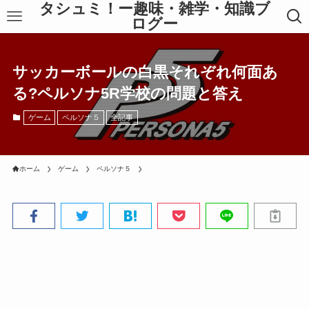
タシュミ！ー趣味・雑学・知識ブ
ログー
サッカーボールの白黒それぞれ何面あ
る?ペルソナ5R学校の問題と答え
ゲーム
ペルソナ５
全記事
ホーム
ゲーム
ペルソナ５