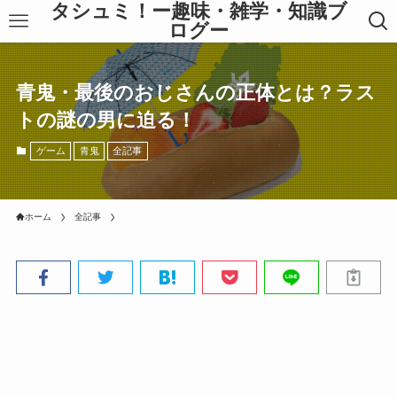
タシュミ！ー趣味・雑学・知識ブ
ログー
青鬼・最後のおじさんの正体とは？ラス
トの謎の男に迫る！
ゲーム
青鬼
全記事
ホーム
全記事