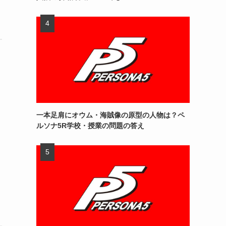
一本足肩にオウム・海賊像の原型の人物は？ペ
ルソナ5R学校・授業の問題の答え