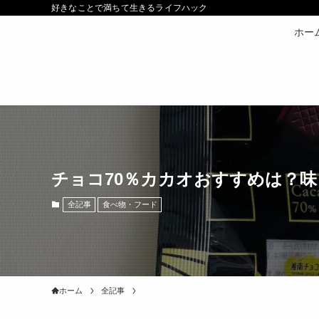
好きなことで満ちて生きるライフハック
ホー
チョコ70％カカオおすすめは？
全記事
食べ物・フード
ホーム
全記事