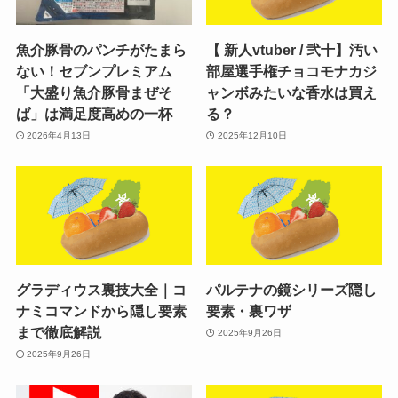
魚介豚骨のパンチがたまら
【 新人vtuber / 弐十】汚い
ない！セブンプレミアム
部屋選手権チョコモナカジ
「大盛り魚介豚骨まぜそ
ャンボみたいな香水は買え
ば」は満足度高めの一杯
る？
2026年4月13日
2025年12月10日
グラディウス裏技大全｜コ
パルテナの鏡シリーズ隠し
ナミコマンドから隠し要素
要素・裏ワザ
まで徹底解説
2025年9月26日
2025年9月26日