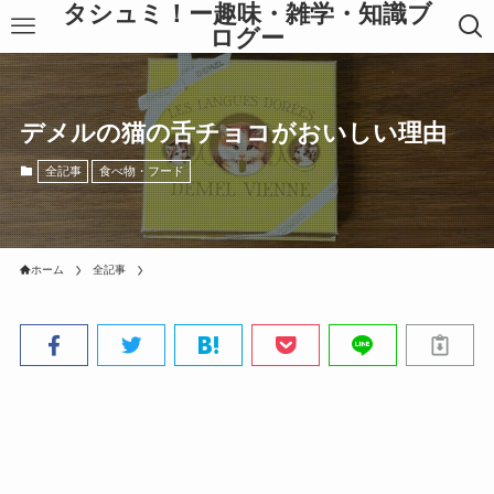
タシュミ！ー趣味・雑学・知識ブ
ログー
デメルの猫の舌チョコがおいしい理由
全記事
食べ物・フード
ホーム
全記事