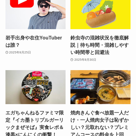
岩手出身や在住YouTuber
鈴虫寺の混雑状況を徹底解
は誰？
説｜待ち時間・混雑しやす
い時間帯と回避法
2025年9月25日
2025年8月30日
エガちゃんねるファミマ限
焼肉きんぐ食べ放題一人だ
定『イカ墨トリプルガーリ
け・一人焼肉女子は恥ずか
ックまぜそば』実食レポ＆
しい？元取れない？プレミ
漆黒×にんにくの衝撃！
アムコースの料金を上回