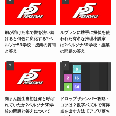
銅が溶けた水で髪を洗い続
ルブランに勝手に探偵を使
けると何色に変化する?ペ
われた有名な推理小説家
ルソナ5R学校・授業の質問
は?ペルソナ5R学校・授業
と答え
の問題の答え
肉まん誕生当初は何と呼ば
ドロップザナンバー攻略・
れていたか?ペルソナ5R学
コツは？数字パズルで高得
校の問題と答えについて
点を出す方法【アプリ落ち