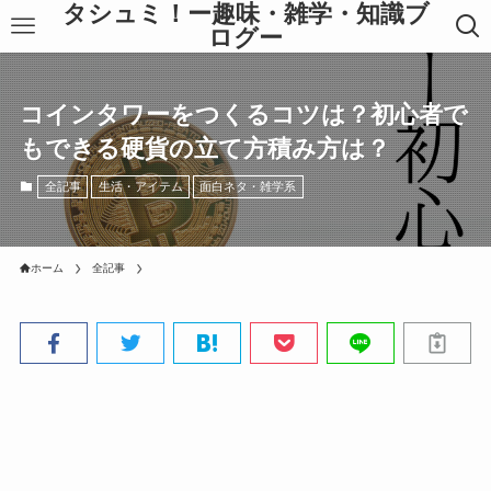
タシュミ！ー趣味・雑学・知識ブ
ログー
コインタワーをつくるコツは？初心者で
もできる硬貨の立て方積み方は？
全記事
生活・アイテム
面白ネタ・雑学系
ホーム
全記事