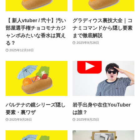
【 新人vtuber / 弐十】汚い
グラディウス裏技大全｜コ
部屋選手権チョコモナカジ
ナミコマンドから隠し要素
ャンボみたいな香水は買え
まで徹底解説
る？
2025年9月26日
2025年12月10日
パルテナの鏡シリーズ隠し
岩手出身や在住YouTuber
要素・裏ワザ
は誰？
2025年9月26日
2025年9月25日