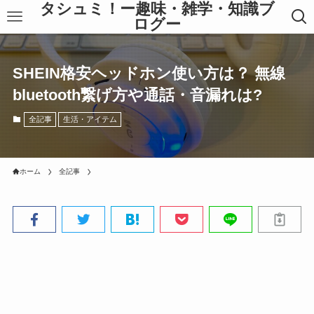
タシュミ！ー趣味・雑学・知識ブ
ログー
SHEIN格安ヘッドホン使い方は？ 無線
bluetooth繋げ方や通話・音漏れは?
全記事
生活・アイテム
ホーム
全記事