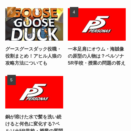
グースグースダック役職・
一本足肩にオウム・海賊像
役割まとめ！アヒル人狼の
の原型の人物は？ペルソナ
攻略方法についても
5R学校・授業の問題の答え
銅が溶けた水で髪を洗い続
けると何色に変化する?ペ
ルソナ5R学校・授業の質問