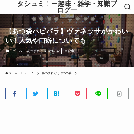
タシュミ！ー趣味・雑学・知識ブ
ログー
【あつ森ハピパラ】ヴァネッサがかわい
い！人気や口癖についても
ゲーム
あつまれどうぶつの森
全記事
ホーム
ゲーム
あつまれどうぶつの森