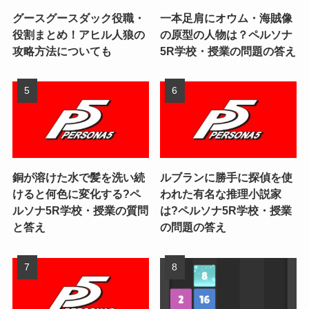
グースグースダック役職・
一本足肩にオウム・海賊像
役割まとめ！アヒル人狼の
の原型の人物は？ペルソナ
攻略方法についても
5R学校・授業の問題の答え
銅が溶けた水で髪を洗い続
ルブランに勝手に探偵を使
けると何色に変化する?ペ
われた有名な推理小説家
ルソナ5R学校・授業の質問
は?ペルソナ5R学校・授業
と答え
の問題の答え