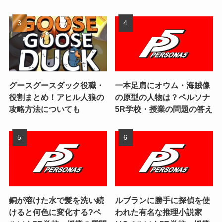
グースグースダック役職・
一本足肩にオウム・海賊像
役割まとめ！アヒル人狼の
の原型の人物は？ペルソナ
攻略方法についても
5R学校・授業の問題の答え
銅が溶けた水で髪を洗い続
ルブランに勝手に探偵を使
けると何色に変化する?ペ
われた有名な推理小説家