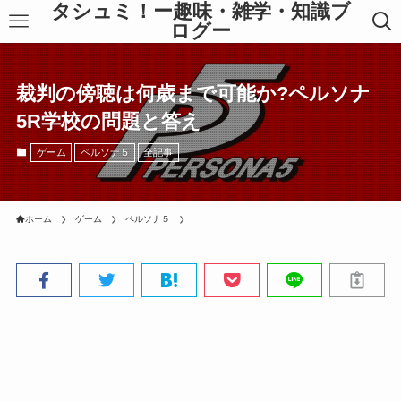
タシュミ！ー趣味・雑学・知識ブ
ログー
裁判の傍聴は何歳まで可能か?ペルソナ
5R学校の問題と答え
ゲーム
ペルソナ５
全記事
ホーム
ゲーム
ペルソナ５