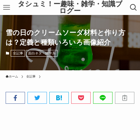
タシュミ！ー趣味・雑学・知識ブ
ログー
雪の日のクリームソーダ材料と作り方
は？定義と種類いろいろ画像紹介
全記事
面白ネタ・雑学系
ホーム
全記事