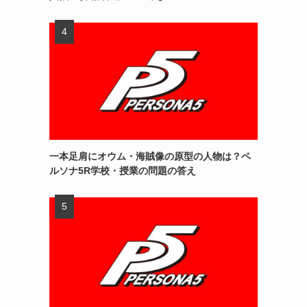
一本足肩にオウム・海賊像の原型の人物は？ペ
ルソナ5R学校・授業の問題の答え