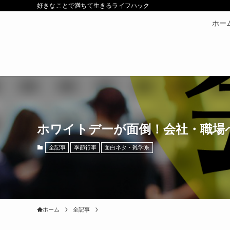
好きなことで満ちて生きるライフハック
ホー
ホワイトデーが面倒！会社・職場
全記事
季節行事
面白ネタ・雑学系
ホーム
全記事