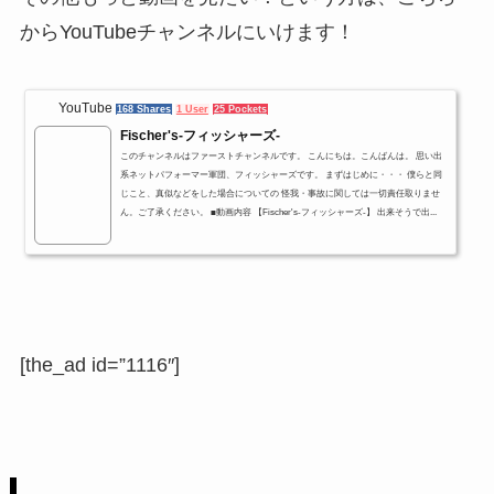
からYouTubeチャンネルにいけます！
YouTube
168 Shares
1 User
25 Pockets
Fischer's-フィッシャーズ-
このチャンネルはファーストチャンネルです。 こんにちは。こんばんは。 思い出
系ネットパフォーマー軍団、フィッシャーズです。 まずはじめに・・・ 僕らと同
じこと、真似などをした場合についての 怪我・事故に関しては一切責任取りませ
ん。ご了承ください。 ■動画内容 【Fischer's-フィッシャーズ-】 出来そうで出...
[the_ad id=”1116″]