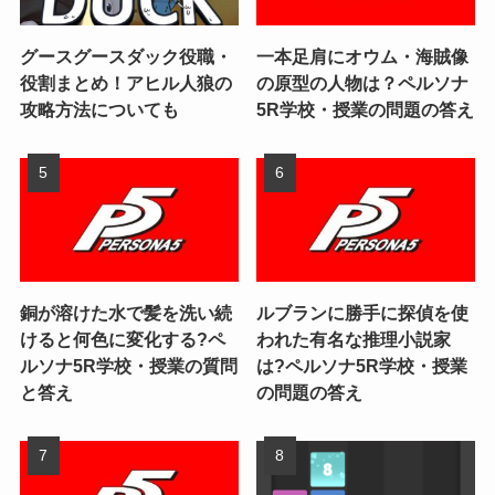
グースグースダック役職・
一本足肩にオウム・海賊像
役割まとめ！アヒル人狼の
の原型の人物は？ペルソナ
攻略方法についても
5R学校・授業の問題の答え
銅が溶けた水で髪を洗い続
ルブランに勝手に探偵を使
けると何色に変化する?ペ
われた有名な推理小説家
ルソナ5R学校・授業の質問
は?ペルソナ5R学校・授業
と答え
の問題の答え