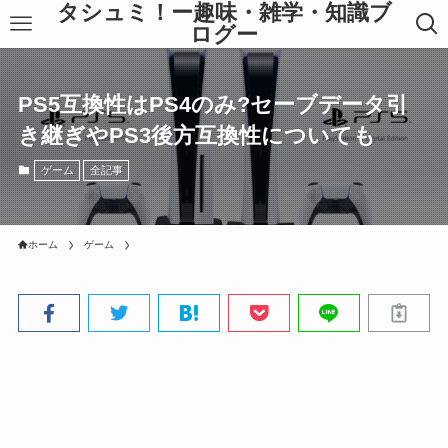
タシュミ！ー趣味・雑学・知識ブ
ログー
PS5互換性はPS4のみ?セーブデータ引
き継ぎやPS3後方互換性についても
ゲーム
全記事
ホーム
ゲーム