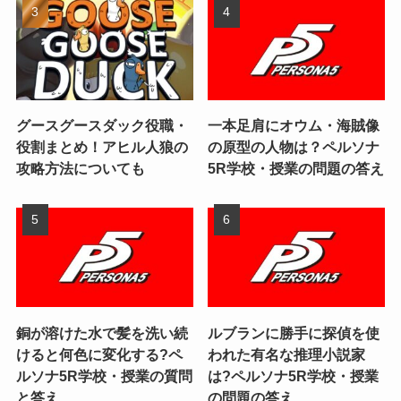
グースグースダック役職・
一本足肩にオウム・海賊像
役割まとめ！アヒル人狼の
の原型の人物は？ペルソナ
攻略方法についても
5R学校・授業の問題の答え
銅が溶けた水で髪を洗い続
ルブランに勝手に探偵を使
けると何色に変化する?ペ
われた有名な推理小説家
ルソナ5R学校・授業の質問
は?ペルソナ5R学校・授業
と答え
の問題の答え