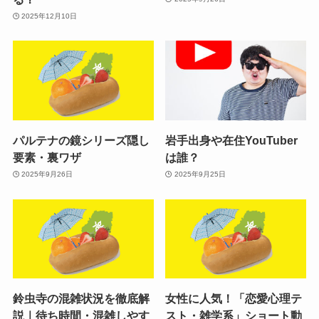
2025年12月10日
パルテナの鏡シリーズ隠し
岩手出身や在住YouTuber
要素・裏ワザ
は誰？
2025年9月26日
2025年9月25日
鈴虫寺の混雑状況を徹底解
女性に人気！「恋愛心理テ
説｜待ち時間・混雑しやす
スト・雑学系」ショート動