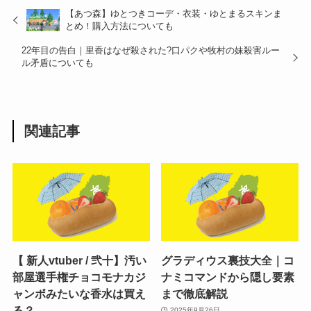
【あつ森】ゆとつきコーデ・衣装・ゆとまるスキンま
とめ！購入方法についても
22年目の告白｜里香はなぜ殺された?口パクや牧村の妹殺害ルー
ル矛盾についても
関連記事
【 新人vtuber / 弐十】汚い
グラディウス裏技大全｜コ
部屋選手権チョコモナカジ
ナミコマンドから隠し要素
ャンボみたいな香水は買え
まで徹底解説
る？
2025年9月26日