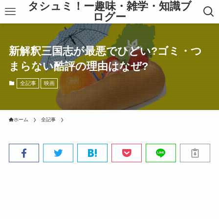
タシュミ！ー趣味・雑学・知識ブ
ログー
新解釈三国志が最悪でひどい?ゴミ・つ
まらない酷評の理由はなぜ?
全記事
映画
ホーム
全記事