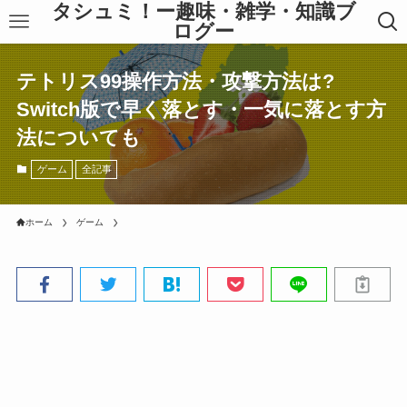
タシュミ！ー趣味・雑学・知識ブ
ログー
テトリス99操作方法・攻撃方法は?
Switch版で早く落とす・一気に落とす方
法についても
ゲーム
全記事
ホーム
ゲーム