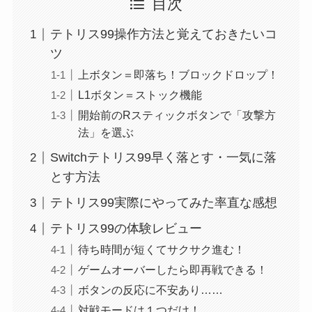
目次
テトリス99操作方法と覚えておきたいコ
ツ
上ボタン＝即落ち！ブロックドロップ！
L1ボタン＝ストック機能
開始前のRスティックボタンで「攻撃方
法」を選ぶ
Switchテトリス99早く落とす・一気に落
とす方法
テトリス99実際にやってみた率直な感想
テトリス99の体験レビュー
待ち時間が短くてサクサク進む！
ゲームオーバーしたら即再戦できる！
ボタンの反応に不安あり……
対戦モードは１つだけ！