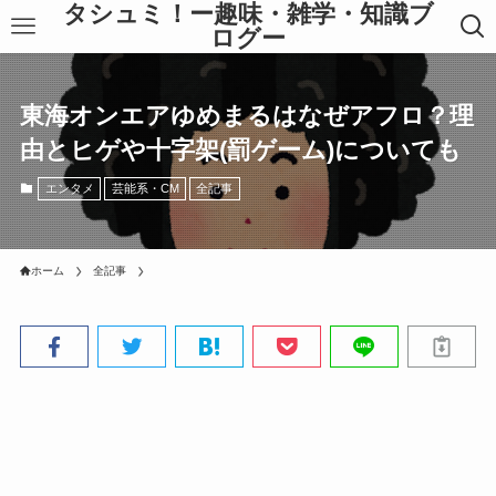
タシュミ！ー趣味・雑学・知識ブ
ログー
東海オンエアゆめまるはなぜアフロ？理
由とヒゲや十字架(罰ゲーム)についても
エンタメ
芸能系・CM
全記事
ホーム
全記事