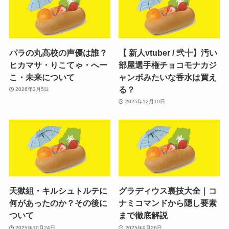
パラの丸高校の声優は誰？
【 新人vtuber / 弐十】汚い
ヒカマサ・りこてゃ・へー
部屋選手権チョコモナカジ
こ・未来について
ャンボみたいな香水は買え
る？
2026年3月5日
2025年12月10日
天獄組・キルシュトルテに
グラディウス裏技大全｜コ
何があったのか？その後に
ナミコマンドから隠し要素
ついて
まで徹底解説
2025年10月24日
2025年9月26日