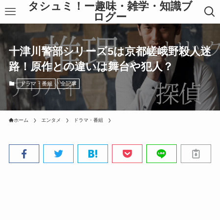
タシュミ！ー趣味・雑学・知識ブ
ログー
十津川警部シリーズ5は京都嵯峨野殺人迷
路！原作との違いは舞台や犯人？
ドラマ・番組
全記事
ホーム
エンタメ
ドラマ・番組