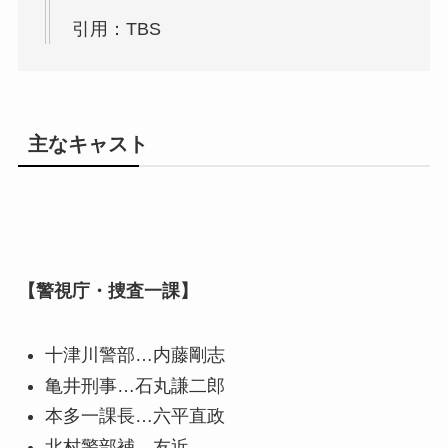
引用：TBS
主なキャスト
【警視庁・捜査一課】
十津川警部…内藤剛志
亀井刑事…石丸謙二郎
本多一課長…六平直政
北村警部補…友近