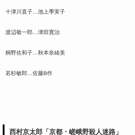
十津川直子…池上季実子
渡辺敬一郎…津田寛治
桐野佐和子…秋本奈緒美
若杉敏郎…佐藤B作
西村京太郎「京都・嵯峨野殺人迷路」