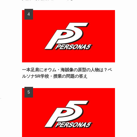
一本足肩にオウム・海賊像の原型の人物は？ペ
ルソナ5R学校・授業の問題の答え