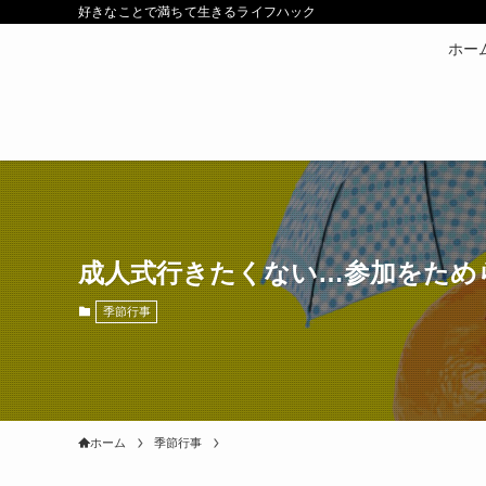
好きなことで満ちて生きるライフハック
ホー
成人式行きたくない…参加をため
季節行事
ホーム
季節行事